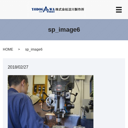
メ
sp_image6
HOME
sp_image6
2018/02/27