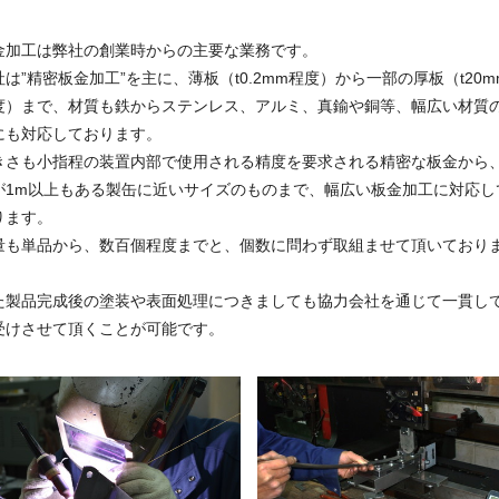
金加工は弊社の創業時からの主要な業務です。
社は”精密板金加工”を主に、薄板（t0.2mm程度）から一部の厚板（t20m
度）まで、材質も鉄からステンレス、アルミ、真鍮や銅等、幅広い材質
にも対応しております。
きさも小指程の装置内部で使用される精度を要求される精密な板金から
が1m以上もある製缶に近いサイズのものまで、幅広い板金加工に対応し
ります。
量も単品から、数百個程度までと、個数に問わず取組ませて頂いており
。
た製品完成後の塗装や表面処理につきましても協力会社を通じて一貫し
受けさせて頂くことが可能です。