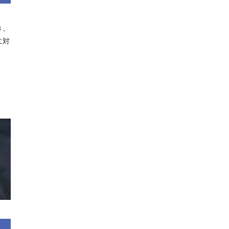
き、
に対