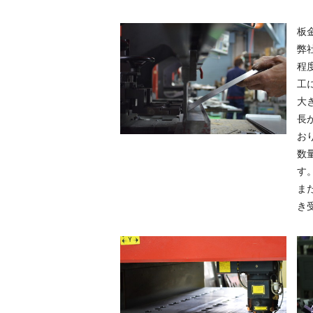
板
弊
程
工
大
長
お
数
す
ま
き