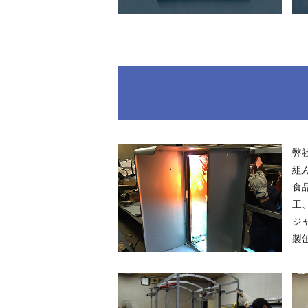
弊
組
食
工
ジ
製