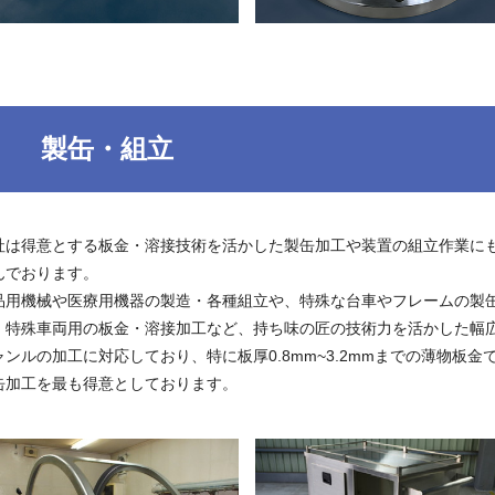
製缶・組立
社は得意とする板金・溶接技術を活かした製缶加工や装置の組立作業に
んでおります。
品用機械や医療用機器の製造・各種組立や、特殊な台車やフレームの製
、特殊車両用の板金・溶接加工など、持ち味の匠の技術力を活かした幅
ャンルの加工に対応しており、特に板厚0.8mm~3.2mmまでの薄物板金
缶加工を最も得意としております。