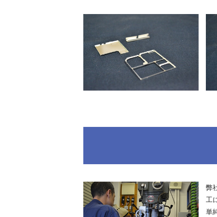
弊
工
単