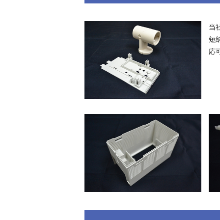
当
短
応