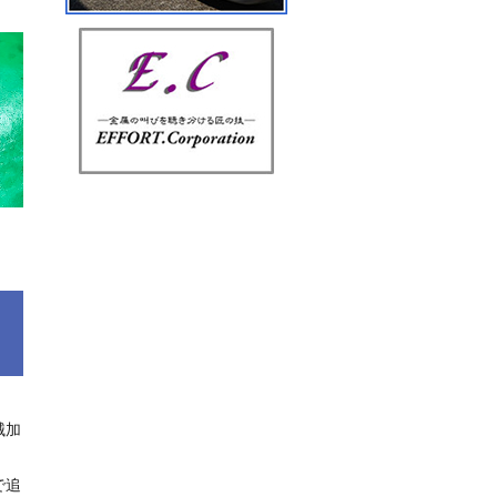
械加
で追