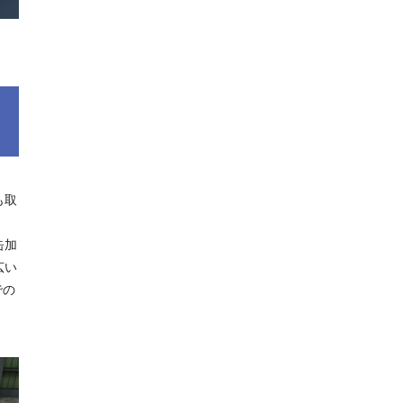
も取
缶加
広い
での