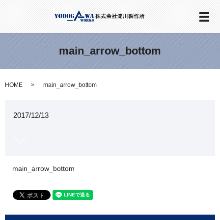
メ
main_arrow_bottom
HOME
main_arrow_bottom
2017/12/13
main_arrow_bottom