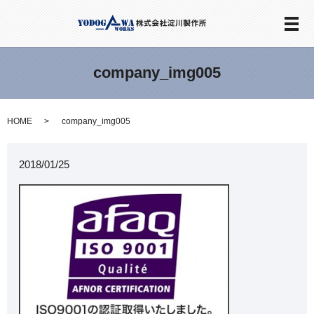
メ
company_img005
HOME
company_img005
2018/01/25