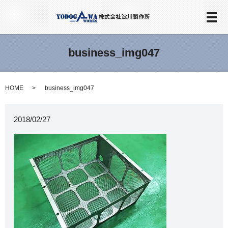
メ
business_img047
HOME
business_img047
2018/02/27