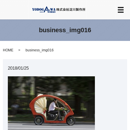
メ
business_img016
HOME
business_img016
2018/01/25