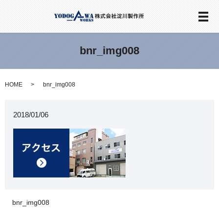
メ
bnr_img008
HOME
bnr_img008
2018/01/06
bnr_img008